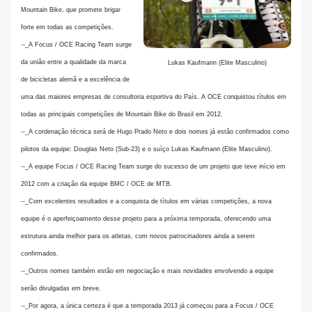
Mountain Bike, que promete brigar
forte em todas as competições.
--_A Focus / OCE Racing Team surge
da união entre a qualidade da marca
Lukas Kaufmann (Elite Masculino)
de bicicletas alemã e a excelência de
uma das maiores empresas de consultoria esportiva do País. A OCE conquistou títulos em
todas as principais competições de Mountain Bike do Brasil em 2012.
--_A cordenação técnica será de Hugo Prado Neto e dois nomes já estão confirmados como
pilotos da equipe: Douglas Neto (Sub-23) e o suíço Lukas Kaufmann (Elite Masculino).
--_A equipe Focus / OCE Racing Team surge do sucesso de um projeto que teve início em
2012 com a criação da equipe BMC / OCE de MTB.
--_Com excelentes resultados e a conquista de títulos em várias competições, a nova
equipe é o aperfeiçoamento desse projeto para a próxima temporada, oferecendo uma
estrutura ainda melhor para os atletas, com novos patrocinadores ainda a serem
confirmados.
--_Outros nomes também estão em negociação e mais novidades envolvendo a equipe
serão divulgadas em breve.
--_Por agora, a única certeza é que a temporada 2013 já começou para a Focus / OCE