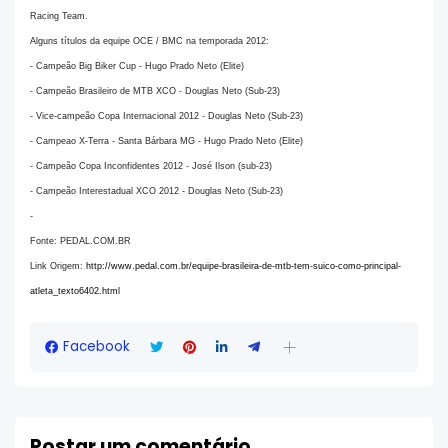
Racing Team.
Alguns títulos da equipe OCE / BMC na temporada 2012:
- Campeão Big Biker Cup - Hugo Prado Neto (Elite)
- Campeão Brasileiro de MTB XCO - Douglas Neto (Sub-23)
- Vice-campeão Copa Internacional 2012 - Douglas Neto (Sub-23)
- Campeao X-Terra - Santa Bárbara MG - Hugo Prado Neto (Elite)
- Campeão Copa Inconfidentes 2012 - José Ilson (sub-23)
- Campeão Interestadual XCO 2012 - Douglas Neto (Sub-23)
-
Fonte: PEDAL.COM.BR
Link Origem:
http://www.pedal.com.br/equipe-brasileira-de-mtb-tem-suico-como-principal-
atleta_texto6402.html
Facebook
Postar um comentário