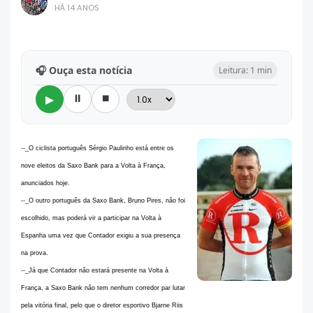
HÁ 14 ANOS
🎧 Ouça esta notícia
Leitura: 1 min
⏸
⏹
▶
--_O ciclista português Sérgio Paulinho está entre os
nove eleitos da Saxo Bank para a Volta à França,
anunciados hoje.
--_O outro português da Saxo Bank, Bruno Pires, não foi
escolhido, mas poderá vir a participar na Volta à
Espanha uma vez que Contador exigiu a sua presença
na prova.
--_Já que Contador não estará presente na Volta à
França, a Saxo Bank não tem nenhum corredor par lutar
pela vitória final, pelo que o diretor esportivo Bjarne Riis