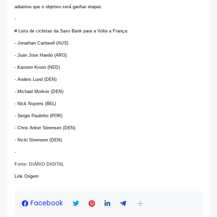
adiantou que o objetivo será ganhar etapas.
-
# Lista de ciclistas da Saxo Bank para a Volta a França:
- Jonathan Cantwell (AUS)
- Juan Jose Haedo (ARG)
- Karsten Kroon (NED)
- Anders Lund (DEN)
- Michael Morkov (DEN)
- Nick Nuyens (BEL)
- Sergio Paulinho (POR)
- Chris Anker Sörensen (DEN)
- Nicki Sörensen (DEN)
-
Fonte: DIÁRIO DIGITAL
Link Origem
Facebook