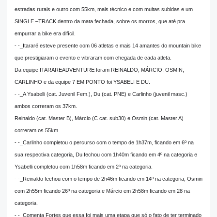
estradas rurais e outro com 55km, mais técnico e com muitas subidas e um
SINGLE –TRACK dentro da mata fechada, sobre os morros, que até pra
empurrar a bike era difícil.
- -_Itararé esteve presente com 06 atletas e mais 14 amantes do mountain bike
que prestigiaram o evento e vibraram com chegada de cada atleta.
Da equipe ITARAREADVENTURE foram REINALDO, MÁRCIO, OSMIN,
CARLINHO e da equipe 7 EM PONTO foi YSABELI E DU.
- -_A Ysabelli (cat. Juvenil Fem.), Du (cat. PNE) e Carlinho (juvenil masc.)
ambos correram os 37km.
Reinaldo (cat. Master B), Márcio (C cat. sub30) e Osmin (cat. Master A)
correram os 55km.
- -_Carlinho completou o percurso com o tempo de 1h37m, ficando em 6º na
sua respectiva categoria, Du fechou com 1h40m ficando em 4º na categoria e
Ysabelli completou com 1h58m ficando em 2ª na categoria.
- -_Reinaldo fechou com o tempo de 2h46m ficando em 14º na categoria, Osmin
com 2h55m ficando 26º na categoria e Márcio em 2h58m ficando em 28 na
categoria.
- -_Comenta Fortes que essa foi mais uma etapa que só o fato de ter terminado