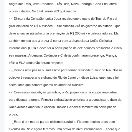
Angra dos Reis, Volta Redonda, Três Rios, Nova Friburgo, Cabo Frio, entre
outras cidades. No total, serão 783 quilômetros.
- -_Diretora da Conexão, Luisa Jucá revelou que o custo do Tour do Rio vai
girar em torno de R$ 6 milhões. Esse dinheiro virá do governo do estado - que
deve anunciar até julho uma premiação de R$ 200 mil - e patrocinadores. Ela
também contou que a prova já conta com a chancela da União Ciclística
Internacional (UCI) e deve ter a participação de dez equipes brasileiras e cinco
estrangeiras. Argentina, Colômbia e Chile já confirmaram presença. França,
Itália e EUA ainda não deram resposta.
- -_Demos uma passo ousadíssimo para tornar realidade o Tour do Rio. Nosso
objetivo é recuperar o ciclismo do Rio de Janeiro - disse Luisa, que nunca foi
atleta, mas que sempre gostou de andar de bicicleta.
- -_Com essa competição garantida, o Rio já ganhou uma equipe masculina
para disputar a prova. Primeira ciclista latino-americana a conquistar o título da
Race Across América, a carioca Daniela Genovesi também irá participar da
prova.
- -_Esse é um marco para o ciclismo brasileiro. Ficamos muitos anos sem
eventos no Rio e agora teremos uma prova de nível internacional. Espero que