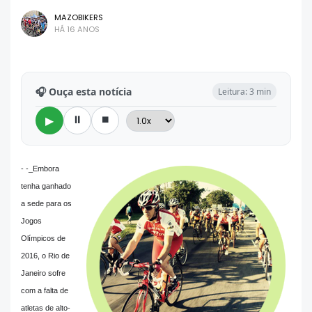
MAZOBIKERS
HÁ 16 ANOS
🎧 Ouça esta notícia
Leitura: 3 min
⏸
⏹
▶
- -_Embora
tenha ganhado
a sede para os
Jogos
Olímpicos de
2016, o Rio de
Janeiro sofre
com a falta de
atletas de alto-