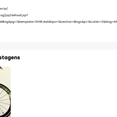
om.br/
log/jsp/default.jsp?
getBlog&pg=1&template=3948.dwt&tipo=1&section=Blogs&p=1&coldir=2&blog=6
ostagens