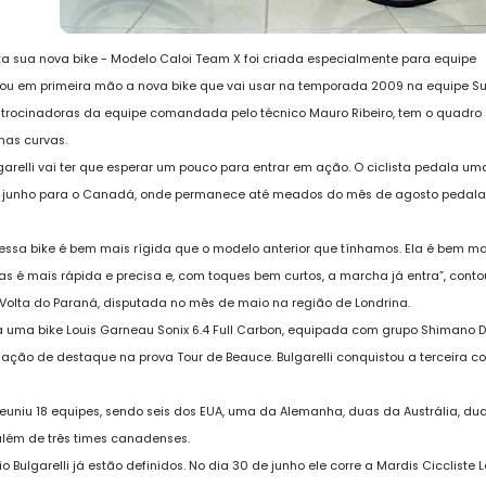
enta sua nova bike - Modelo Caloi Team X foi criada especialmente para equipe
entou em primeira mão a nova bike que vai usar na temporada 2009 na equipe S
trocinadoras da equipe comandada pelo técnico Mauro Ribeiro, tem o quadro
has curvas.
relli vai ter que esperar um pouco para entrar em ação. O ciclista pedala um
de junho para o Canadá, onde permanece até meados do mês de agosto pedal
essa bike é bem mais rígida que o modelo anterior que tínhamos. Ela é bem mai
 é mais rápida e precisa e, com toques bem curtos, a marcha já entra”, contou
a Volta do Paraná, disputada no mês de maio na região de Londrina.
a uma bike Louis Garneau Sonix 6.4 Full Carbon, equipada com grupo Shimano 
uação de destaque na prova Tour de Beauce. Bulgarelli conquistou a terceira c
 reuniu 18 equipes, sendo seis dos EUA, uma da Alemanha, duas da Austrália, du
 além de três times canadenses.
ulgarelli já estão definidos. No dia 30 de junho ele corre a Mardis Ciccliste La