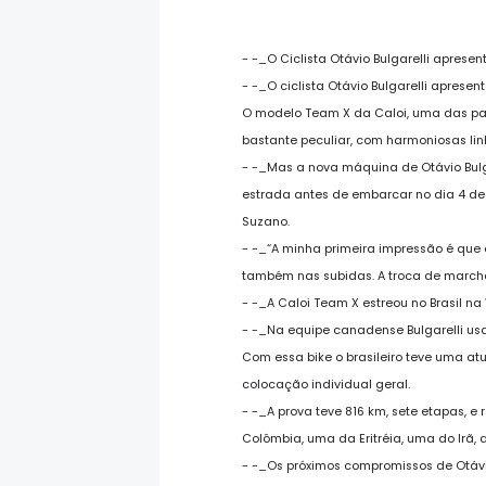
- -_O Ciclista Otávio Bulgarelli apres
- -_O ciclista Otávio Bulgarelli apres
O modelo Team X da Caloi, uma das pa
bastante peculiar, com harmoniosas lin
- -_Mas a nova máquina de Otávio Bulga
estrada antes de embarcar no dia 4 
Suzano.
- -_“A minha primeira impressão é que 
também nas subidas. A troca de marchas
- -_A Caloi Team X estreou no Brasil n
- -_Na equipe canadense Bulgarelli us
Com essa bike o brasileiro teve uma at
colocação individual geral.
- -_A prova teve 816 km, sete etapas, e
Colômbia, uma da Eritréia, uma do Irã,
- -_Os próximos compromissos de Otávio B