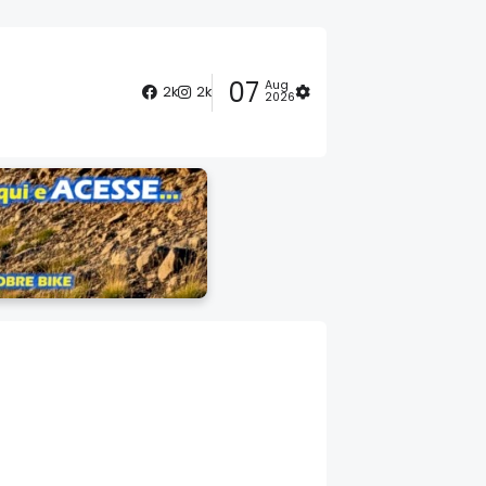
07
Aug
2k
2k
2026