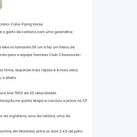
uzano-Caloi-Flying Horse.
 e o garfo de carbono com uma geometria
a bike no tamanho 56 cm e fez um treino de
ando para a equipe Garneau Club-Chaussures-
s firme, responde mais rápido e é mais veloz
 o atleta.
Dura Ace 7900 de 20 velocidades.
olocação na quinta etapa e concluiu a prova na 12ª
as da Inglaterra, uma da Letônia, uma da
chine, em Montreal, entre os dias 2 e 5 de julho