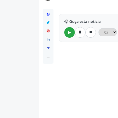
🎧 Ouça esta notícia
⏸
⏹
▶