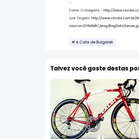
-
Fonte: O Gregário -
http://www.clicrbs.c
Link Origem:
http://www.clicrbs.com.br/b
source=DYNAMIC,blog.BlogDataServer,
A Caloi de Bulgareli
Talvez você goste destas p