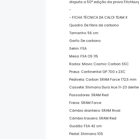
disputa a 50ª edição da prova Fitchburg
-
- FICHA TÉCNICA DA CALOI TEAM X
Quadro: De fibra de carbono
Tamanho: 56 cm
Garfo: De carbono
Selim: FSA
Mesa: FSA OS 115
Rodas: Mavic Cosmic Carbon SSC
Pneus: Continental GP 700 x 23C
Pedivela: Carbon SRAM Force 172,5 mm
Cassete: Shimano Dura Ace 11-23 dente
Passadores: SRAM Red
Freios: SRAM Force
Câmbio dianteiro: SRAM Rival
Câmbio traseiro: SRAM Red
Guidão: FSA 42 cm
Pedal: Shimano 105