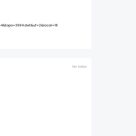
64&topo=3994.dwt&uf=2&local=18
Ver todos