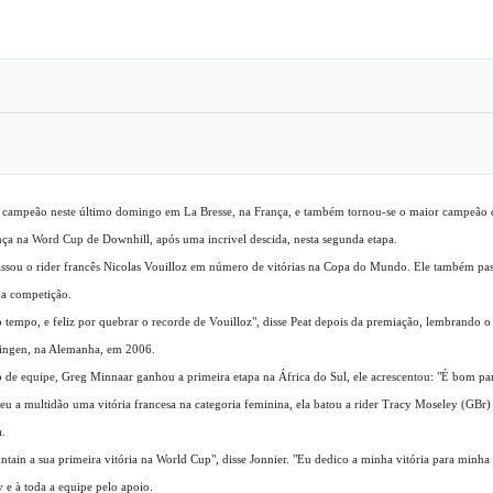
de campeão neste último domingo em La Bresse, na França, e também tornou-se o maior campeão 
nça na Word Cup de Downhill, após uma incrivel descida, nesta segunda etapa.
 passou o rider francês Nicolas Vouilloz em número de vitórias na Copa do Mundo. Ele também pa
 da competição.
o tempo, e feliz por quebrar o recorde de Vouilloz", disse Peat depois da premiação, lembrando o 
llingen, na Alemanha, em 2006.
o de equipe, Greg Minnaar ganhou a primeira etapa na África do Sul, ele acrescentou: "É bom pa
u a multidão uma vitória francesa na categoria feminina, ela batou a rider Tracy Moseley (GBr
a.
tain a sua primeira vitória na World Cup", disse Jonnier. "Eu dedico a minha vitória para minha
e à toda a equipe pelo apoio.