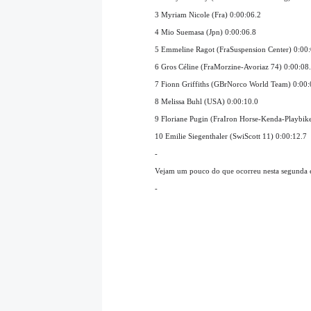
3 Myriam Nicole (Fra) 0:00:06.2
4 Mio Suemasa (Jpn) 0:00:06.8
5 Emmeline Ragot (FraSuspension Center) 0:00:
6 Gros Céline (FraMorzine-Avoriaz 74) 0:00:08
7 Fionn Griffiths (GBrNorco World Team) 0:00:
8 Melissa Buhl (USA) 0:00:10.0
9 Floriane Pugin (FraIron Horse-Kenda-Playbik
10 Emilie Siegenthaler (SwiScott 11) 0:00:12.7
-
Vejam um pouco do que ocorreu nesta segunda et
-