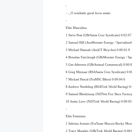
-
- -_O resultado geral ficou assim:
-
Elite Masculina
1 Steve Peat (GBrSanta Cruz Syndicate) 0:02:07
2 Samuel Hill (AusMonster Energy / Specialized
3 Michael Hannah (AusGT Bicycles) 0:00:01.9
4 Brendan Fairclough (GBrMonster Energy / Spe
5 Gee Atherton (GBrAnimal Commencal) 0:00:0
6 Greg Minnaar (RSASanta Cruz Syndicate) 0:0
7 Mickael Pascal (FraMSC Bikes) 0:00:04.6
8 Andrew Neethling (RSATrek World Racing) 0:
9 Samuel Blenkinsop (NZlYeti Fox Shox Factor
10 Justin Leov (NZlTrek World Racing) 0:00:05
-
Elite Feminina
1 Sabrina Jonnier (FraTeam Maxxis-Rocky Mount
2 Tracy Moseley (GBrTrek World Racing) 0:00: