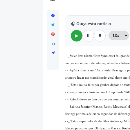
🎧 Ouça esta notícia
⏸
⏹
▶
- -_Steve Peat (Santa Cruz Syndicate) foi gran
tempos em número de vitórias, obtendo a lidera
- -_Após a obter a sua 16a. vitória, Peat agora
primeiro lugar nas classificação geral deste ano
- -_"Estou muito feliz por ganhar depois de tant
é a sua primeira vitória na World Cup desde Wi
- -_Referindo-se ao fato de que seu companheir
- -_Sabrina Jonnier (Maxxis-Rocky Mountain) de
Racing) por mais de cinco segundos de diferenç
- -_"Estou super feliz de dar Maxxis-Rocky Moun
faleceu pouco tempo. Obrigado a Maxxis, Rocky 