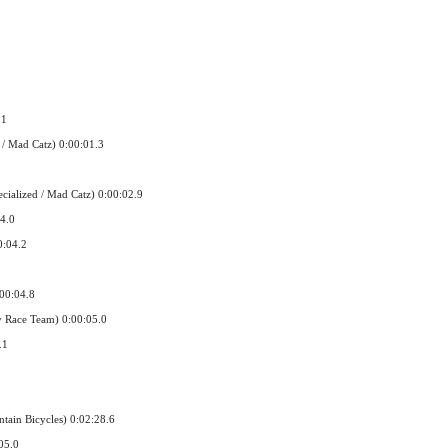
.1
 / Mad Catz) 0:00:01.3
cialized / Mad Catz) 0:00:02.9
4.0
0:04.2
00:04.8
y Race Team) 0:00:05.0
.1
ain Bicycles) 0:02:28.6
05.0