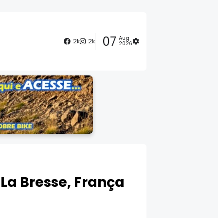
07
Aug
2k
2k
2026
La Bresse, França