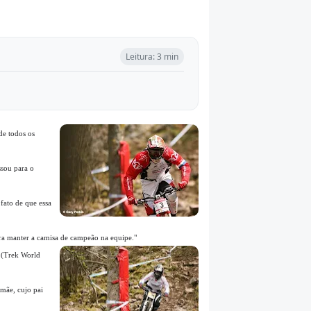
Leitura: 3 min
de todos os
ssou para o
fato de que essa
ra manter a camisa de campeão na equipe."
) (Trek World
 mãe, cujo pai