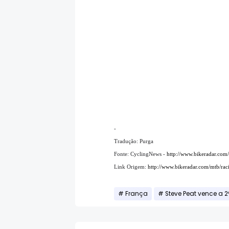
-
Tradução: Purga
Fonte: CyclingNews -
http://www.bikeradar.com/
Link Origem:
http://www.bikeradar.com/mtb/raci
França
Steve Peat vence a 