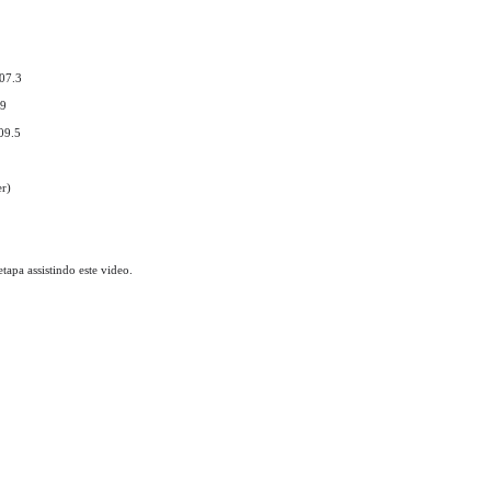
07.3
.9
09.5
er)
apa assistindo este video.