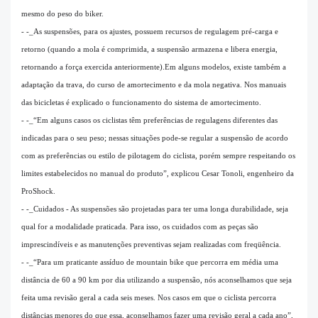
mesmo do peso do biker.
- -_As suspensões, para os ajustes, possuem recursos de regulagem pré-carga e
retorno (quando a mola é comprimida, a suspensão armazena e libera energia,
retornando a força exercida anteriormente).Em alguns modelos, existe também a
adaptação da trava, do curso de amortecimento e da mola negativa. Nos manuais
das bicicletas é explicado o funcionamento do sistema de amortecimento.
- -_“Em alguns casos os ciclistas têm preferências de regulagens diferentes das
indicadas para o seu peso; nessas situações pode-se regular a suspensão de acordo
com as preferências ou estilo de pilotagem do ciclista, porém sempre respeitando os
limites estabelecidos no manual do produto”, explicou Cesar Tonoli, engenheiro da
ProShock.
- -_Cuidados - As suspensões são projetadas para ter uma longa durabilidade, seja
qual for a modalidade praticada. Para isso, os cuidados com as peças são
imprescindíveis e as manutenções preventivas sejam realizadas com freqüência.
- -_“Para um praticante assíduo de mountain bike que percorra em média uma
distância de 60 a 90 km por dia utilizando a suspensão, nós aconselhamos que seja
feita uma revisão geral a cada seis meses. Nos casos em que o ciclista percorra
distâncias menores do que essa, aconselhamos fazer uma revisão geral a cada ano”,