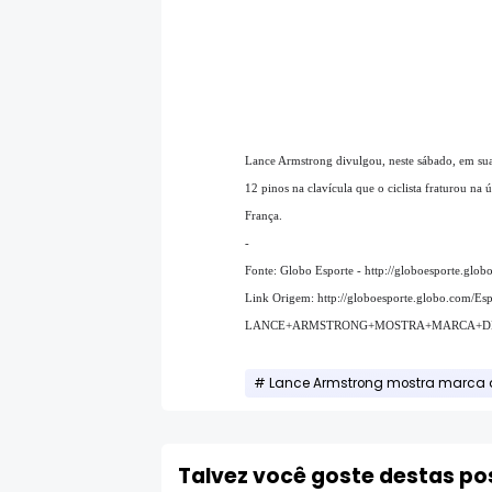
Lance Armstrong divulgou, neste sábado, em sua 
12 pinos na clavícula que o ciclista fraturou n
França.
-
Fonte: Globo Esporte - http://globoesporte.glo
Link Origem: http://globoesporte.globo.com/E
LANCE+ARMSTRONG+MOSTRA+MARCA+DE
Lance Armstrong mostra marca 
Talvez você goste destas p