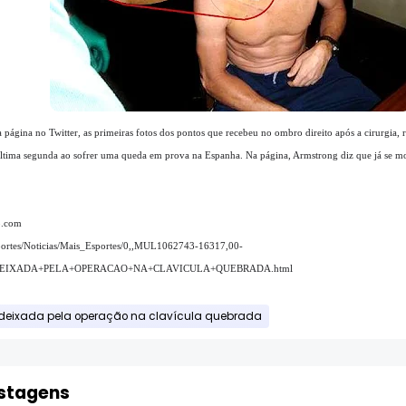
página no Twitter, as primeiras fotos dos pontos que recebeu no ombro direito após a cirurgia, r
a última segunda ao sofrer uma queda em prova na Espanha. Na página, Armstrong diz que já se mo
bo.com
sportes/Noticias/Mais_Esportes/0,,MUL1062743-16317,00-
IXADA+PELA+OPERACAO+NA+CLAVICULA+QUEBRADA.html
deixada pela operação na clavícula quebrada
ostagens