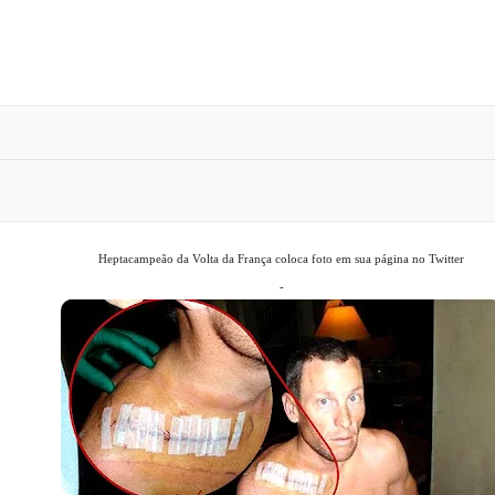
Heptacampeão da Volta da França coloca foto em sua página no Twitter
-