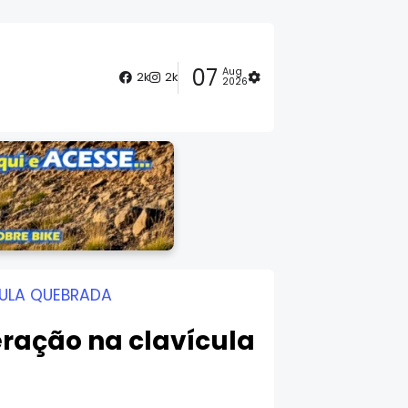
07
Aug
2k
2k
2026
ULA QUEBRADA
ração na clavícula