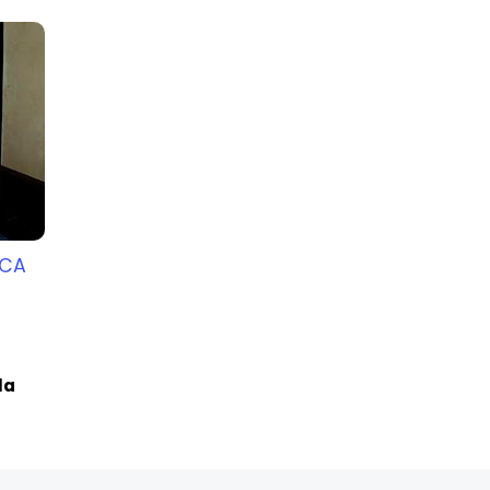
RCA
la