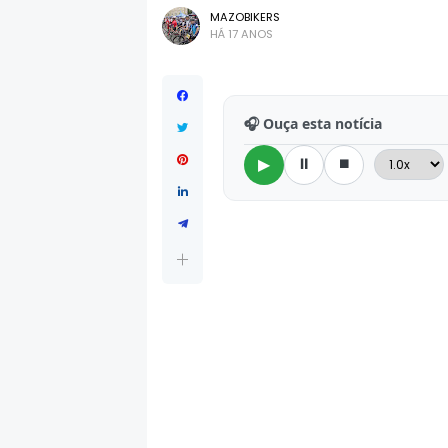
MAZOBIKERS
HÁ 17 ANOS
🎧 Ouça esta notícia
⏸
⏹
▶