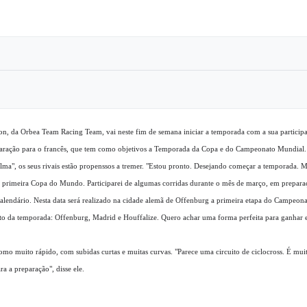
on, da Orbea Team Racing Team, vai neste fim de semana iniciar a temporada com a sua particip
ração para o francês, que tem como objetivos a Temporada da Copa e do Campeonato Mundial.
alma", os seus rivais estão propenssos a tremer. "Estou pronto. Desejando começar a temporada. M
 primeira Copa do Mundo. Participarei de algumas corridas durante o mês de março, em preparaç
calendário. Nesta data será realizado na cidade alemã de Offenburg a primeira etapa do Campeon
esto da temporada: Offenburg, Madrid e Houffalize. Quero achar uma forma perfeita para ganhar e
mo muito rápido, com subidas curtas e muitas curvas. "Parece uma circuito de ciclocross. É muit
a a preparação", disse ele.