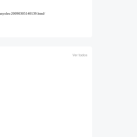
-banyoles-20090305140139.html/
Ver todos