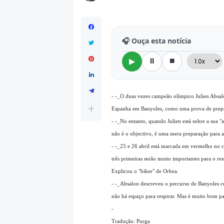
🎧 Ouça esta notícia
⏸
⏹
▶
- -_O duas vezes campeão olímpico Julien Absal
Espanha em Banyoles, como uma prova de prepa
- -_No entanto, quando Julien está sobre a sua "
não é o objectivo, é uma mera preparação para a
- -_25 e 26 abril está marcada em vermelho no 
três primeiras serão muito importantes para o r
Explicou o "biker" de Orbea.
- -_Absalon descreveu o percurso de Banyoles co
não há espaço para respirar. Mas é muito bom par
-
Tradução: Purga