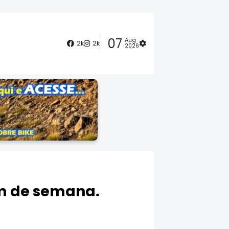
07
Aug
2k
2k
2026
im de semana.