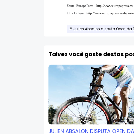
Fonte: EuropaPress -
http://www.europapress.es/
Link Origem:
http://www.europapress.es/deport
Julien Absalon disputa Open da
Talvez você goste destas p
JULIEN ABSALON DISPUTA OPEN D