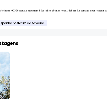
es/ciclismo-00396/noticia-mountain-bike-julien-absalon-orbea-debuta-fin-semana-open-espana
 Espanha neste fim de semana.
ostagens
A