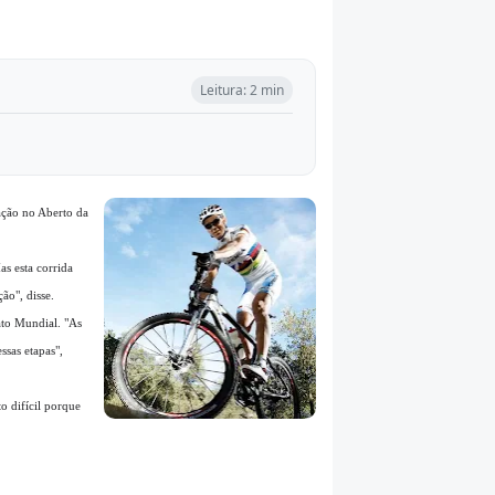
Leitura: 2 min
ação no Aberto da
as esta corrida
ão", disse.
ato Mundial. "As
ssas etapas",
o difícil porque