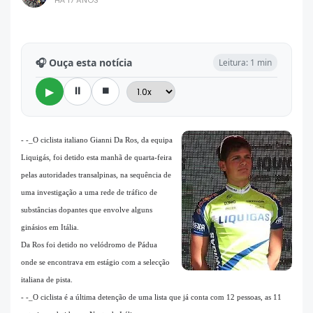
HÁ 17 ANOS
🎧 Ouça esta notícia
Leitura: 1 min
⏸
⏹
▶
- -_O ciclista italiano Gianni Da Ros, da equipa
Liquigás, foi detido esta manhã de quarta-feira
pelas autoridades transalpinas, na sequência de
uma investigação a uma rede de tráfico de
substâncias dopantes que envolve alguns
ginásios em Itália.
Da Ros foi detido no velódromo de Pádua
onde se encontrava em estágio com a selecção
italiana de pista.
- -_O ciclista é a última detenção de uma lista que já conta com 12 pessoas, as 11