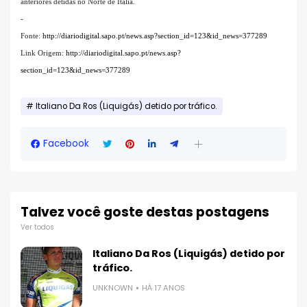
anteriores detidas no Norte de Itália.
-
Fonte:
http://diariodigital.sapo.pt/news.asp?section_id=123&id_news=377289
Link Origem:
http://diariodigital.sapo.pt/news.asp?
section_id=123&id_news=377289
Italiano Da Ros (Liquigás) detido por tráfico.
Facebook
Talvez você goste destas postagens
Ver todos
Italiano Da Ros (Liquigás) detido por
tráfico.
UNKNOWN
HÁ 17 ANOS