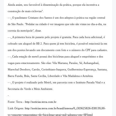
Ainda assim, sou favorável à disseminação da prática, porque ela incentiva a
construção de mais ciclovias".
- -_O paulistano Cristiano dos Santos é um dos adeptos à prática na região central
de São Paulo. "Pedalar na cidade é ver imagens que não são vistas no dia-a-dia, na
correia da metrópole", disse.
- -_A primeira hora de passeio pelo projeto é gratuita. Para cada hora adicional, é
cobrado um aluguel de R$ 2. Para quem já tem bicicleta, é possível estacioná-la em
um dos pontos levando um documento com foto e o número do CPF para cadastro.
- -_Cada estação de metrô possui dez bicicletas para aluguel e empréstimo e dez
vagas para estacionamento. São elas: Vila Mariana, Paraíso, Sé, Anhangabaú,
Marechal Deodoro, Carrão, Corinthians-Itaquera, Guilhermina-Esperança, Santana,
Barra Funda, Brás, Santa Cecília, Liberdade e Vila Madalena e Armênia.
- -_O projeto é realizado pelo Metrô, em parceria com o Instituto Parada Vital e a
Secretaria do Verde e Meio Ambiente.
-
Fonte: Terra -
http://noticias.terra.com.br
Link Origem:
http://noticias.terra.com.br/brasil/interna/0,,OI3625826-EI8139,00-
vc+reporter+emprestimo+de+bicicletas+atrai+mil+adeptos+em+SP.html